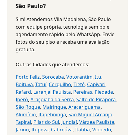
São Paulo?
Sim! Atendemos Vila Madalena, São Paulo
com equipe própria, tecnologia sem pó e
agendamento rápido pelo WhatsApp. Envie
fotos do seu piso e receba uma avaliação
gratuita.
Outras Cidades que atendemos:
Porto Feliz
,
Sorocaba
,
Votorantim
,
Itu
,
Boituva
,
Tatuí
,
Cerquilho
,
Tietê
,
Capivari
,
Rafard
,
Laranjal Paulista
,
Pereiras
,
Piedade
,
Iperó
,
Araçoiaba da Serra
,
Salto de Pirapora
,
São Roque
,
Mairinque
,
Araçariguama
,
Alumínio
,
Itapetininga
,
São Miguel Arcanjo
,
Tapiraí
,
Pilar do Sul
,
Jundiaí
,
Várzea Paulista
,
Jarinu
,
Itupeva
,
Cabreúva
,
Itatiba
,
Vinhedo
,