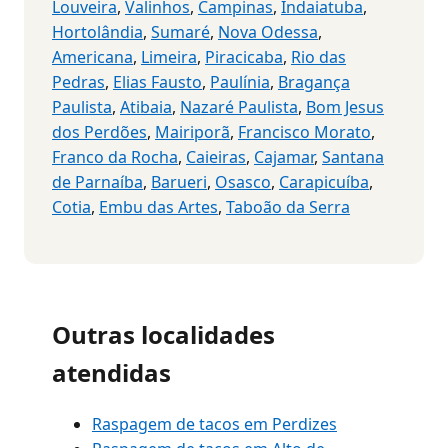
Louveira
,
Valinhos
,
Campinas
,
Indaiatuba
,
Hortolândia
,
Sumaré
,
Nova Odessa
,
Americana
,
Limeira
,
Piracicaba
,
Rio das
Pedras
,
Elias Fausto
,
Paulínia
,
Bragança
Paulista
,
Atibaia
,
Nazaré Paulista
,
Bom Jesus
dos Perdões
,
Mairiporã
,
Francisco Morato
,
Franco da Rocha
,
Caieiras
,
Cajamar
,
Santana
de Parnaíba
,
Barueri
,
Osasco
,
Carapicuíba
,
Cotia
,
Embu das Artes
,
Taboão da Serra
Outras localidades
atendidas
Raspagem de tacos em Perdizes