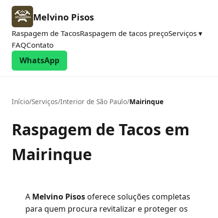
Melvino Pisos
Raspagem de Tacos
Raspagem de tacos preço
Serviços ▾
FAQ
Contato
WhatsApp
Início
/
Serviços
/
Interior de São Paulo
/
Mairinque
Raspagem de Tacos em
Mairinque
A
Melvino Pisos
oferece soluções completas
para quem procura revitalizar e proteger os