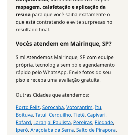
raspagem, calafetação e aplicação da
resina
para que você saiba exatamente o
que está contratando e evite surpresas no
resultado final.
Vocês atendem em Mairinque, SP?
Sim! Atendemos Mairinque, SP com equipe
própria, tecnologia sem pó e agendamento
rápido pelo WhatsApp. Envie fotos do seu
piso e receba uma avaliação gratuita.
Outras Cidades que atendemos:
Porto Feliz
,
Sorocaba
,
Votorantim
,
Itu
,
Boituva
,
Tatuí
,
Cerquilho
,
Tietê
,
Capivari
,
Rafard
,
Laranjal Paulista
,
Pereiras
,
Piedade
,
Iperó
,
Araçoiaba da Serra
,
Salto de Pirapora
,