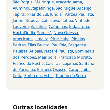
São Roque
,
Mairinque
,
Araçariguama
,
Alumínio
,
Itapetininga
,
São Miguel Arcanjo
,
Tapiraí
,
Pilar do Sul
,
Jundiaí
,
Várzea Paulista
,
Jarinu
,
Itupeva
,
Cabreúva
,
Itatiba
,
Vinhedo
,
Louveira
,
Valinhos
,
Campinas
,
Indaiatuba
,
Hortolândia
,
Sumaré
,
Nova Odessa
,
Americana
,
Limeira
,
Piracicaba
,
Rio das
Pedras
,
Elias Fausto
,
Paulínia
,
Bragança
Paulista
,
Atibaia
,
Nazaré Paulista
,
Bom Jesus
dos Perdões
,
Mairiporã
,
Francisco Morato
,
Franco da Rocha
,
Caieiras
,
Cajamar
,
Santana
de Parnaíba
,
Barueri
,
Osasco
,
Carapicuíba
,
Cotia
,
Embu das Artes
,
Taboão da Serra
Outras localidades