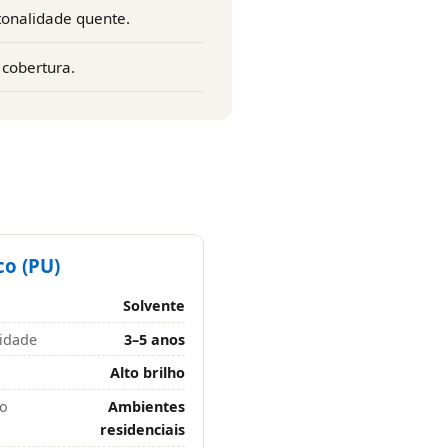
 tonalidade quente.
 cobertura.
co (PU)
Solvente
idade
3–5 anos
Alto brilho
do
Ambientes
residenciais