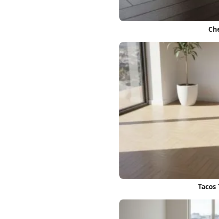
Ch
Tacos 