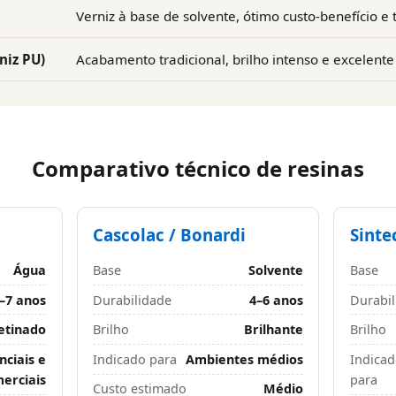
Verniz à base de solvente, ótimo custo-benefício e
niz PU)
Acabamento tradicional, brilho intenso e excelente
Comparativo técnico de resinas
Cascolac / Bonardi
Sinte
Água
Base
Solvente
Base
–7 anos
Durabilidade
4–6 anos
Durabil
etinado
Brilho
Brilhante
Brilho
nciais e
Indicado para
Ambientes médios
Indica
erciais
para
Custo estimado
Médio