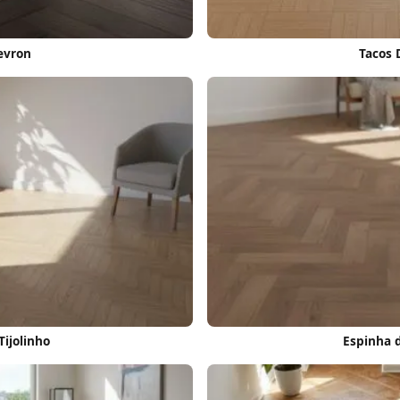
evron
Tacos
Tijolinho
Espinha 