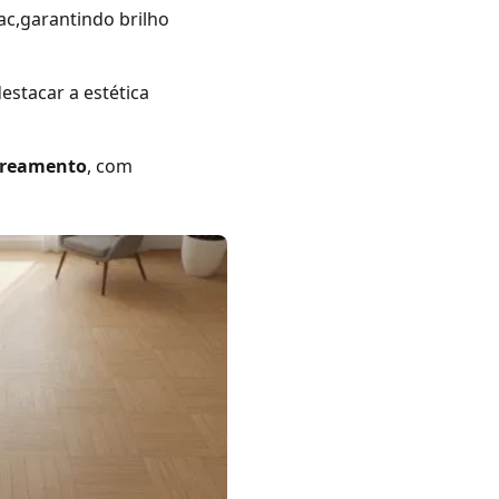
c,garantindo brilho
stacar a estética
areamento
, com