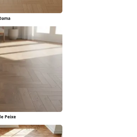
 Dama
de Peixe