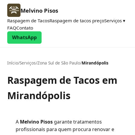
Melvino Pisos
Raspagem de Tacos
Raspagem de tacos preço
Serviços ▾
FAQ
Contato
WhatsApp
Início
/
Serviços
/
Zona Sul de São Paulo
/
Mirandópolis
Raspagem de Tacos em
Mirandópolis
A
Melvino Pisos
garante tratamentos
profissionais para quem procura renovar e