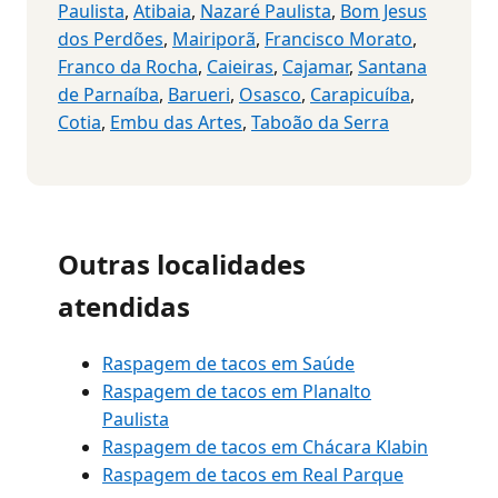
Paulista
,
Atibaia
,
Nazaré Paulista
,
Bom Jesus
dos Perdões
,
Mairiporã
,
Francisco Morato
,
Franco da Rocha
,
Caieiras
,
Cajamar
,
Santana
de Parnaíba
,
Barueri
,
Osasco
,
Carapicuíba
,
Cotia
,
Embu das Artes
,
Taboão da Serra
Outras localidades
atendidas
Raspagem de tacos em Saúde
Raspagem de tacos em Planalto
Paulista
Raspagem de tacos em Chácara Klabin
Raspagem de tacos em Real Parque