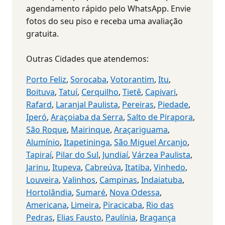
agendamento rápido pelo WhatsApp. Envie
fotos do seu piso e receba uma avaliação
gratuita.
Outras Cidades que atendemos:
Porto Feliz
,
Sorocaba
,
Votorantim
,
Itu
,
Boituva
,
Tatuí
,
Cerquilho
,
Tietê
,
Capivari
,
Rafard
,
Laranjal Paulista
,
Pereiras
,
Piedade
,
Iperó
,
Araçoiaba da Serra
,
Salto de Pirapora
,
São Roque
,
Mairinque
,
Araçariguama
,
Alumínio
,
Itapetininga
,
São Miguel Arcanjo
,
Tapiraí
,
Pilar do Sul
,
Jundiaí
,
Várzea Paulista
,
Jarinu
,
Itupeva
,
Cabreúva
,
Itatiba
,
Vinhedo
,
Louveira
,
Valinhos
,
Campinas
,
Indaiatuba
,
Hortolândia
,
Sumaré
,
Nova Odessa
,
Americana
,
Limeira
,
Piracicaba
,
Rio das
Pedras
,
Elias Fausto
,
Paulínia
,
Bragança