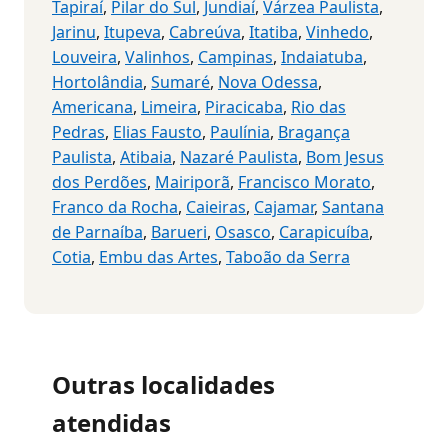
Tapiraí
,
Pilar do Sul
,
Jundiaí
,
Várzea Paulista
,
Jarinu
,
Itupeva
,
Cabreúva
,
Itatiba
,
Vinhedo
,
Louveira
,
Valinhos
,
Campinas
,
Indaiatuba
,
Hortolândia
,
Sumaré
,
Nova Odessa
,
Americana
,
Limeira
,
Piracicaba
,
Rio das
Pedras
,
Elias Fausto
,
Paulínia
,
Bragança
Paulista
,
Atibaia
,
Nazaré Paulista
,
Bom Jesus
dos Perdões
,
Mairiporã
,
Francisco Morato
,
Franco da Rocha
,
Caieiras
,
Cajamar
,
Santana
de Parnaíba
,
Barueri
,
Osasco
,
Carapicuíba
,
Cotia
,
Embu das Artes
,
Taboão da Serra
Outras localidades
atendidas